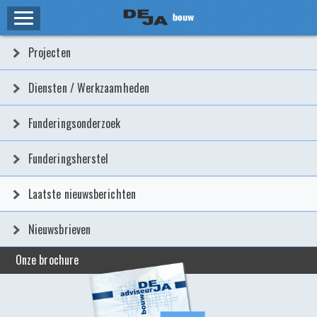
HOME
Projecten
ZAKELIJK
Diensten / Werkzaamheden
PROJECTEN
Funderingsonderzoek
DIENSTEN / WERKZAAMHEDEN
Funderingsherstel
FUNDERINGSONDERZOEK
Laatste nieuwsberichten
FUNDERINGSHERSTEL
Nieuwsbrieven
LAATSTE NIEUWSBERICHTEN
Onze brochure
NIEUWSBRIEVEN
PARTICULIER