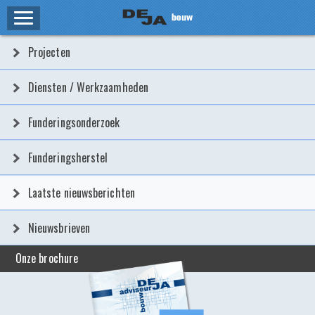
HOME
Projecten
ZAKELIJK
Diensten / Werkzaamheden
PROJECTEN
Funderingsonderzoek
DIENSTEN / WERKZAAMHEDEN
Funderingsherstel
FUNDERINGSONDERZOEK
Laatste nieuwsberichten
FUNDERINGSHERSTEL
Nieuwsbrieven
LAATSTE NIEUWSBERICHTEN
Onze brochure
NIEUWSBRIEVEN
PARTICULIER