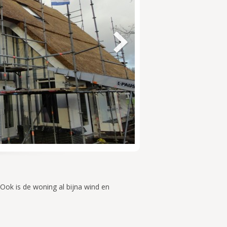
Next
2
3
4
5
6
Ook is de woning al bijna wind en