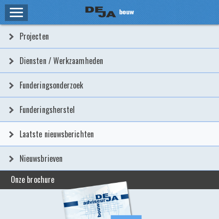
HOME
Projecten
ZAKELIJK
Diensten / Werkzaamheden
PROJECTEN
Funderingsonderzoek
DIENSTEN / WERKZAAMHEDEN
Funderingsherstel
FUNDERINGSONDERZOEK
Laatste nieuwsberichten
FUNDERINGSHERSTEL
Nieuwsbrieven
LAATSTE NIEUWSBERICHTEN
Onze brochure
NIEUWSBRIEVEN
PARTICULIER