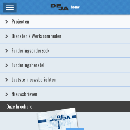
HOME
Projecten
ZAKELIJK
Diensten / Werkzaamheden
PROJECTEN
Funderingsonderzoek
DIENSTEN / WERKZAAMHEDEN
Funderingsherstel
FUNDERINGSONDERZOEK
Laatste nieuwsberichten
FUNDERINGSHERSTEL
Nieuwsbrieven
LAATSTE NIEUWSBERICHTEN
Onze brochure
NIEUWSBRIEVEN
PARTICULIER